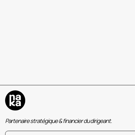
La gestion de trésorerie : une clé 
entrepreneuriale
Partenaire stratégique & financier du dirigeant.